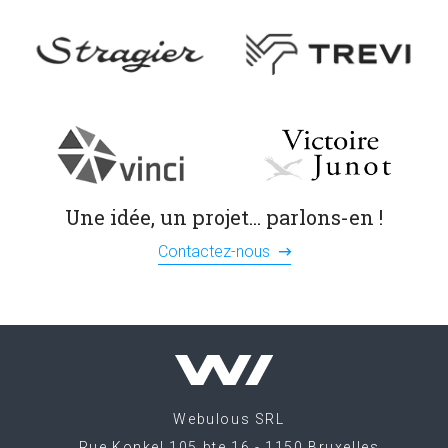
Une idée, un projet... parlons-en !
Contactez-nous
Webulous
SRL
|
Rue Konkel 105 bte 16 - 1150 Bruxelles