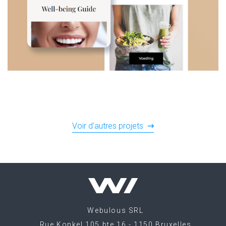
Voir d'autres projets
Webulous
SRL
|
Rue Konkel 105 bte 16 - 1150 Bruxelles