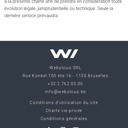
à la présente charte afin de prendre en considération toute
évolution légale, jurisprudentielle ou technique. Seule la
dernière version prévaudra.
Webulous
SRL
|
Rue Konkel 105 bte 16 - 1150 Bruxelles
|
+32 2 762 05 00
|
info@webulous.be
Conditions d'utilisation du site
|
Charte vie privée
|
Conditions générales